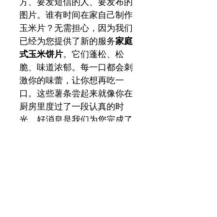
方、要发短信的人、要发布的
图片。谁有时间在家自己制作
玉米片？无需担心，因为我们
已经为您提供了新的服务
家庭
式玉米饼片
。它们蓬松、松
脆、味道浓郁。每一口都会刺
激你的味蕾，让你想再吃一
口。这些薯条尝起来就像你在
厨房里度过了一段认真的时
光。好消息是我们为您完成了
所有工作。更好的消息是什
么？我们为您节省的所有时间
都可以用来享受这些美味的薯
条。
由非转基因玉米制成
天然不含麸质
纯素产品