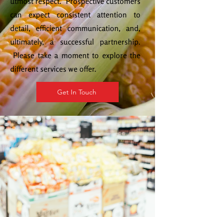
utmost respect. Prospective customers
can expect consistent attention to
detail, efficient communication, and,
ultimately, a successful partnership.
Please take a moment to explore the
different services we offer.
Get In Touch